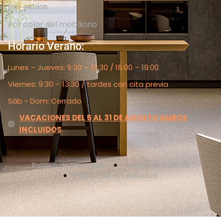
Por estilos
Por color del mobiliario
Horario Verano:
Lunes – Jueves: 9:30 – 13:30 / 16:00 – 19:00
Viernes: 9:30 – 13:30 / tardes con cita previa
Sáb - Dom: Cerrado
VACACIONES DEL 5 AL 31 DE AGOSTO AMBOS
INCLUIDOS
Política de privacidad
Política de cookies
Política de accesibilidad