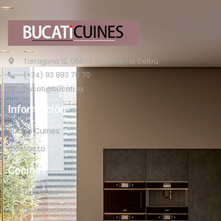
Tarragona 12, 08800 Vilanova i la Geltrú
(+34) 93 893 78 70
bucati@bucati.es
Información
Bucati Cuines
Contacto
Cocinas
Por tamaños
Por distribuciones