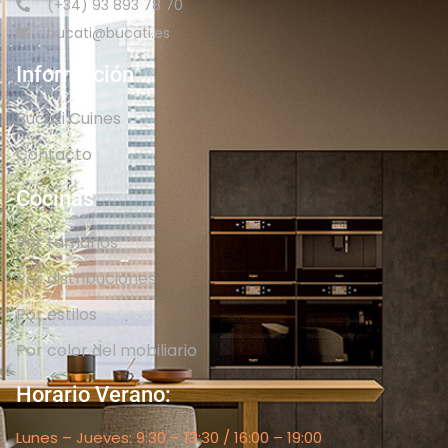
(+34) 93 893 78 70
bucati@bucati.es
Información
Bucati Cuines
Contacto
Cocinas
Por tamaños
Por distribuciones
Por estilos
Por color del mobiliario
Horario Verano:
Lunes – Jueves: 9:30 – 13:30 / 16:00 – 19:00