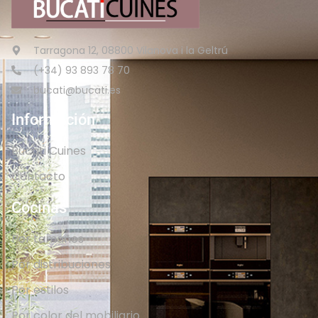
Tarragona 12, 08800 Vilanova i la Geltrú
(+34) 93 893 78 70
bucati@bucati.es
Información
Bucati Cuines
Contacto
Cocinas
Por tamaños
Por distribuciones
Por estilos
Por color del mobiliario