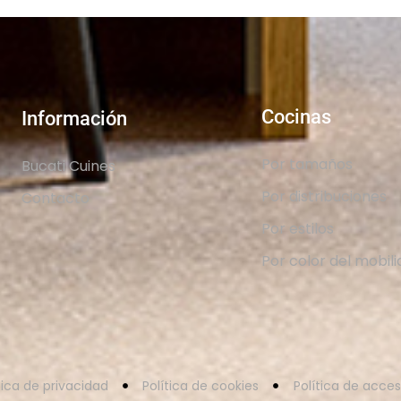
Cocinas
Información
Por tamaños
Bucati Cuines
Por distribuciones
Contacto
Por estilos
Por color del mobili
tica de privacidad
Política de cookies
Política de acces