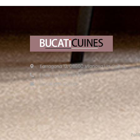
Tarragona 12, 08800 Vilanova i la Geltrú
(+34) 93 893 78 70
bucati@bucati.es
Polí